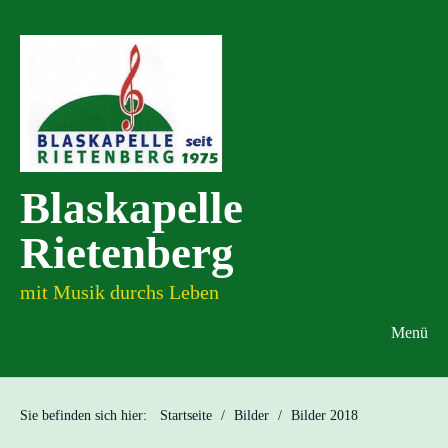
Blaskapelle
Rietenberg
mit Musik durchs Leben
Menü
Sie befinden sich hier:
Startseite
/
Bilder
/
Bilder 2018